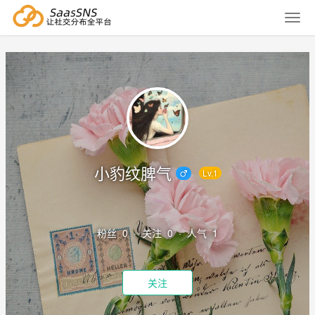
小豹纹脾气
Lv.1
粉丝
0
· 关注 0 · 人气 1